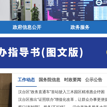
政府信息公开
政务服务
工作动态
国务院信息
时政要闻
公示公告
汉台区“政务直通车”首站驶入三木园区精准惠企纾困
汉台区推出“证照联办”增值化改革，让群众办事更便